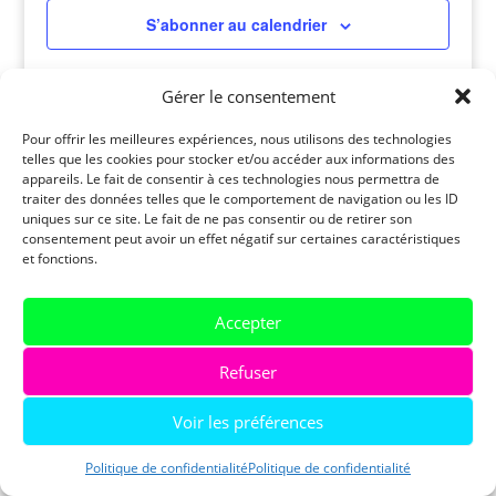
S’abonner au calendrier
Gérer le consentement
Pour offrir les meilleures expériences, nous utilisons des technologies
telles que les cookies pour stocker et/ou accéder aux informations des
appareils. Le fait de consentir à ces technologies nous permettra de
traiter des données telles que le comportement de navigation ou les ID
uniques sur ce site. Le fait de ne pas consentir ou de retirer son
consentement peut avoir un effet négatif sur certaines caractéristiques
et fonctions.
Soutenez-nous!
Devenir membre
Accepter
Médiathèque
Calendrier
Refuser
Tous droits réservés – ©Alternatives-Dettes, 2026 | Webdesign
Blackpepper Studio
Voir les préférences
Politique de confidentialité
Politique de confidentialité