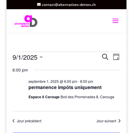
contact@alternatives-dettes.ch
Évènements
Recherc
Navi
9/1/2025
Recherche
Jour
de
et
for
Sélectionnez
vues
6:00 pm
navigati
une
septembre
Évèn
date.
de
1,
septembre 1, 2025 @ 6:00 pm
-
8:00 pm
vues
permanence impôts uniquement
2025
Évènem
Espace 8 Carouge
Bvd des Promenades 8, Carouge
Jour précédent
Jour suivant