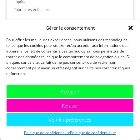
Impôts
Poursuites et faillites
Archives
Gérer le consentement
février 2026
Pour offrir les meilleures expériences, nous utilisons des technologies
février 2025
telles que les cookies pour stocker et/ou accéder aux informations des
janvier 2025
appareils. Le fait de consentir à ces technologies nous permettra de
traiter des données telles que le comportement de navigation ou les ID
novembre 2024
uniques sur ce site. Le fait de ne pas consentir ou de retirer son
avril 2022
consentement peut avoir un effet négatif sur certaines caractéristiques
et fonctions.
novembre 2019
Accepter
Soutenez-nous!
Devenir membre
Refuser
Médiathèque
Calendrier
Voir les préférences
Tous droits réservés – ©Alternatives-Dettes, 2026 | Webdesign
Politique de confidentialité
Blackpepper Studio
Politique de confidentialité