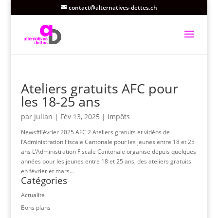
contact@alternatives-dettes.ch
Ateliers gratuits AFC pour
les 18-25 ans
par
Julian
|
Fév 13, 2025
|
Impôts
News#Février 2025 AFC 2 Ateliers gratuits et vidéos de
l’Administration Fiscale Cantonale pour les jeunes entre 18 et 25
ans L’Administration Fiscale Cantonale organise depuis quelques
années pour les jeunes entre 18 et 25 ans, des ateliers gratuits
en février et mars...
Catégories
Actualité
Bons plans