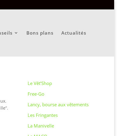
seils
Bons plans
Actualités
Le Vêt’Shop
Free-Go
aux.
Lancy, bourse aux vêtements
le”.
Les Fringantes
La Manivelle