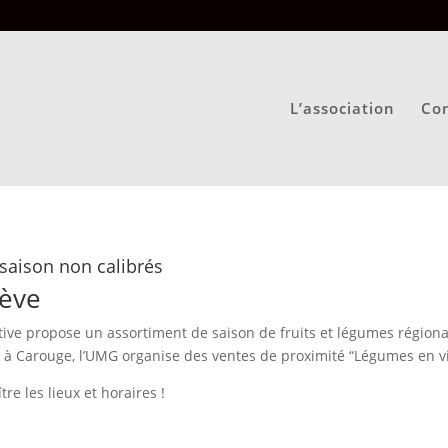
L’association
Con
 saison non calibrés
ève
tive propose un assortiment de saison de fruits et légumes région
c à Carouge, l’UMG organise des ventes de proximité “Légumes en vil
re les lieux et horaires !