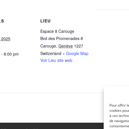
LS
LIEU
Espace 8 Carouge
Bvd des Promenades 8
, 2025
Carouge
,
Genève
1227
Switzerland
+ Google Map
 - 8:00 pm
Voir Lieu site web
Pe
Pour offrir 
cookies pour
à ces techn
de navigatio
consentement