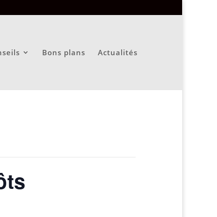
seils
Bons plans
Actualités
ôts